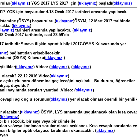
uları(
tıklayınız
) YGS 2017 LYS 2017 için (
tıklayınız
) başladı(
tıklayınız)
17 YGS için başvurular 4-18 Ocak 2017 tarihleri arasında yapılacak.
istemine (ÖSYS) başvuruları,(
tıklayınız
)ÖSYM, 12 Mart 2017 tarihinde
akta. (
tıklayınız
)
klayınız)
tarihleri arasında yapılacaktır. (
tıklayınız
)
 18 Ocak 2017 tarihinde, saat 23.59’da
 tarihidir.Sınava ilişkin ayrıntılı bilgi 2017-ÖSYS Kılavuzunda yer
yınız
) bağlantıdan erişebilecektir.
istemi (ÖSYS) Kılavuzu(
tıklayınız
)
şiklikler(
tıklayınız
) Video: (
tıklayınız
), (
tıklayınız
)
l olacak? 22.12.2016 Video(
tıklayınız
)
 açık uçlu soru dönemine geçileceğini açıkladı. Bu durum, öğrenciler
htiyaç duyuldu?
lı yayınında soruları yanıtladı.Video: (
tıklayınız
)
 cevaplı açık uçlu sorunun(
tıklayınız
) yer alacak olması önemli bir yenilik
 alacaktır.(
tıklayınız
) ÖSYM, LYS sınavında uygulanacak olan kısa cevap
(
tıklayınız
)
ı bir sözcük, bir sayı veya bir cümle ile
ılan ve/veya kodlanan sorular olarak açıklandı. Kısa cevaplı sorularda c
an bilgiler optik okuyucu tarafından okunacaktır. (
tıklayınız
)
ayan