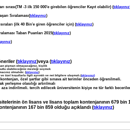
 sırası(TM -3 ilk 150 000'e girebilen öğrenciler Kayıt olabilir) (
tıklayınız
aşarı Sıralaması(
tıklayınız
)
raları (ilk 40 Bin'e giren öğrenciler için) (
tıklayınız
)
ralaması Taban Puanları 2015(
tıklayınız
)
layınız
)
neriler (
tıklayınız
)veya (
tıklayınız
)
man pişman olmayacağınız, kişilik
 mutlu olabileceğiniz mesleği seçmek
cınız olmalıdır. (
tıklayınız
)
 özel koşullarla ilgili ayrıntılı ve net bilgilere ulaşmalı.(
tıklayınız)
 kontenjan, özel şartlar gibi sınava ait terimler önceden öğrenilmeli.
ak yerleşme olasılığı artırılmalı
 aza indirilmeli. tercih edilecek üniversitenin kişiye ne tür farklı becerile
itelerinin ön lisans ve lisans toplam kontenjanının 679 bin 
kontenjanının 167 bin 859 olduğu açıklandı (
tıklayınız
)