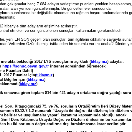
rdan çakışmalar hariç 7.084 adayın yerleştirme puanları yeniden hesaplanmış
sıralamaları yeniden güncellenmiştir. Bu güncellemeler sonucunda,
ayların puanlarında bir değişiklik olmamasına rağmen başarı sıralamalarında g
leşmiştir.
 itibariyle tüm adayların erişimine açılmıştır.
ontrol etmeleri ve son güncellenen sonuçları kullanmaları gerekmektedir.
, yeni EN SON geçerli olan sonuçları tüm ilgililerin dikkatine saygıyla sunar
n Velilerden Özür dilemiş. istifa eden bir sorumlu var mı acaba? Dilerim ye
erakla beklediği 2017 LYS sonuçlarını açıkladı (
tıklayınız
) adaylar,
in
https://sonuc.osym.gov.tr
internet adresinden öğrenecek.
me Puanları Dahil)
i. 2017 Puanlar için(
tıklayınız
)
Bilgiler için (
tıklayınız
)
çıklanmadı(
tıklayınız
)
k sınavına giren toplam 814 bin 421 adayın ortalama doğru yaptığı soru
Soru Kitapçığındaki 75. ve 76. soruların Ortaöğretim İleri Düzey Mate
ogramının ID.12.7.1.2 numaralı “Uzayda iki doğru; iki düzlem; bir düzlem v
ını belirler ve uygulamalar yapar” kazanımı kapsamında olduğu ancak
. Sınıf Ders Kitabında Uzayda Doğru ve Düzlem ünitesinin bu kazanımlar
en bu iki sorunun değerlendirme dışı bırakılmasına karar verilmiştir.