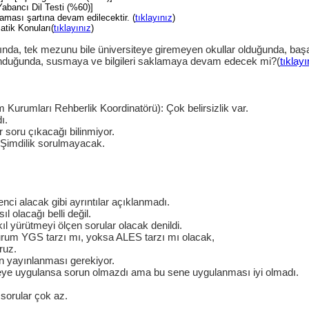
[Yabancı Dil Testi (%60)]
alaması şartına devam edilecektir. (
tıklayınız
)
tik Konuları(
tıklayınız
)
ğında, tek mezunu bile üniversiteye giremeyen okullar olduğunda, başa
ulunduğunda, susmaya ve bilgileri saklamaya devam edecek mi?(
tıklayı
m Kurumları Rehberlik Koordinatörü): Çok belirsizlik var.
ı.
 soru çıkacağı bilinmiyor.
. Şimdilik sorulmayacak.
ci alacak gibi ayrıntılar açıklanmadı.
l olacağı belli değil.
 yürütmeyi ölçen sorular olacak denildi.
 oturum YGS tarzı mı, yoksa ALES tarzı mı olacak,
ruz.
n yayınlanması gerekiyor.
eneye uygulansa sorun olmazdı ama bu sene uygulanması iyi olmadı.
 sorular çok az.