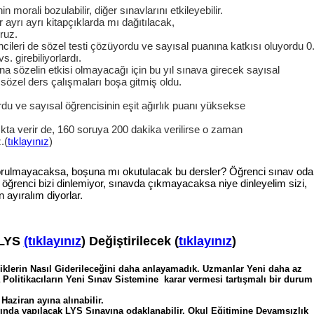
morali bozulabilir, diğer sınavlarını etkileyebilir.
 ayrı ayrı kitapçıklarda mı dağıtılacak,
ruz.
ileri de sözel testi çözüyordu ve sayısal puanına katkısı oluyordu 0
. girebiliyorlardı.
 sözelin etkisi olmayacağı için bu yıl sınava girecek sayısal
 sözel ders çalışmaları boşa gitmiş oldu.
rdu ve sayısal öğrencisinin eşit ağırlık puanı yüksekse
ıkta verir de, 160 soruya 200 dakika verilirse o zaman
.(
tıklayınız
)
 sorulmayacaksa, boşuna mı okutulacak bu dersler? Öğrenci sınav oda
 öğrenci bizi dinlemiyor, sınavda çıkmayacaksa niye dinleyelim sizi,
ayıralım diyorlar.
 LYS
(tıklayınız
) Değiştirilecek (
tıklayınız
)
liklerin Nasıl Giderileceğini daha anlayamadık. Uzmanlar Yeni daha az
 Politikacıların Yeni Sınav Sistemine karar vermesi tartışmalı bir durum
aziran ayına alınabilir.
yında yapılacak LYS Sınavına odaklanabilir. Okul Eğitimine Devamsızlık