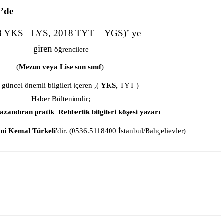
8
’de
8 YKS =LYS, 2018 TYT = YGS)
’
ye
giren
öğrencilere
(
Mezun veya Lise son sınıf
)
ı güncel önemli bilgileri içeren ,(
YKS,
TYT )
Haber Bültenimdir;
azandıran pratik
Rehberlik bilgileri köşesi yazarı
ni Kemal Türkeli
'dir. (0536.5118400 İstanbul/Bahçelievler)