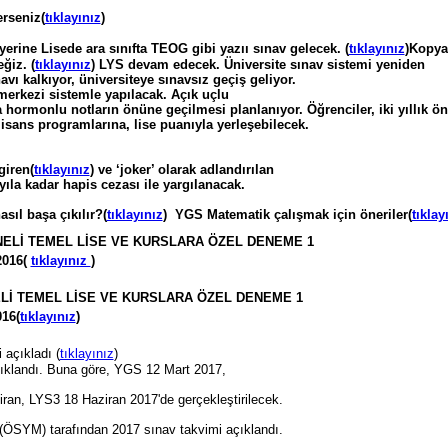
erseniz(
tıklayınız
)
yerine Lisede ara sınıfta TEOG gibi yazıı sınav gelecek. (
tıklayınız
)Kopya
ğiz. (
tıklayınız
) LYS devam edecek. Üniversite sınav sistemi yeniden
ı kalkıyor, üniversiteye sınavsız geçiş geliyor.
 merkezi sistemle yapılacak. Açık uçlu
 hormonlu notların önüne geçilmesi planlanıyor. Öğrenciler, iki yıllık ön
 lisans programlarına, lise puanıyla yerleşebilecek.
giren(
tıklayınız
) ve ‘joker’ olarak adlandırılan
 yıla kadar hapis cezası ile yargılanacak.
sıl başa çıkılır?(
tıklayınız
) YGS Matematik çalışmak için öneriler(
tıklay
NELİ TEMEL LİSE VE KURSLARA ÖZEL DENEME 1
016(
tıklayınız
)
Lİ TEMEL LİSE VE KURSLARA ÖZEL DENEME 1
16(
tıklayınız
)
açıkladı (
tıklayınız
)
ıklandı. Buna göre, YGS 12 Mart 2017,
an, LYS3 18 Haziran 2017'de gerçekleştirilecek.
ÖSYM) tarafından 2017 sınav takvimi açıklandı.