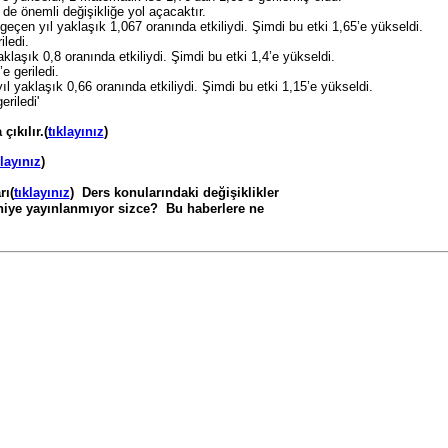
de önemli değişikliğe yol açacaktır.
eçen yıl yaklaşık 1,067 oranında etkiliydi. Şimdi bu etki 1,65’e yükseldi.
iledi.
laşık 0,8 oranında etkiliydi. Şimdi bu etki 1,4’e yükseldi.
e geriledi.
l yaklaşık 0,66 oranında etkiliydi. Şimdi bu etki 1,15’e yükseldi.
riledi'
ıkılır.(
tıklayınız
)
klayınız
)
rı(
tıklayınız
) Ders konularındaki değişiklikler
yınlanmıyor sizce? Bu haberlere ne