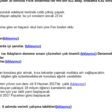
ıkan 30 soruluk Fizik sınavında ise 449 bin 812 aday, ortalama 6,82 sor
soruluk edebiyat testinde ciddi çöküş yaşadı.
layan adaylar, bu yıl soruların ancak 21’ini
öre en başarılı okul türü yine Fen liseleri oldu.
rı(
tıklayınız
)
 iyi şanslar. (
tıklayınız
)
n ise Adayların deneme sınavı çözmeleri çok önemli.(
tıklayınız
) Denemed
ler
ar.(
tıklayınız
)
n konulara göz atmak, kısa tekrarlar yapmak mutlaka artı sağlayacaktır.
bilgileri gibi ezberlenebilecek konulara ağırlık verebilirler.
im yılının son ders zili 9 Haziran 2017'de çaldı.(
tıklayınız
)
 okuyan yaklaşık 18 milyon öğrenci karnelerini aldı.
en için yaz tatili yarın başlayacak.
lül 2017 Pazartesi günü başlayacak
6 adımda verimli çalışma taktikleri(
tıklayınız
)