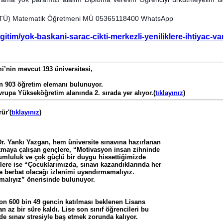
 (İTÜ) Matematik Öğretmeni MÜ 05365118400 WhatsApp
itim/yok-baskani-sarac-cikti-merkezli-yeniliklere-ihtiyac-va
’nin mevcut 193 üniversitesi,
 903 öğretim elemanı bulunuyor.
upa Yükseköğretim alanında 2. sırada yer alıyor.(
tıklayınız
)
ür'(
tıklayınız
)
 Dr. Yankı Yazgan, hem üniversite sınavına hazırlanan
ıkmaya çalışan gençlere, “Motivasyon insan zihninde
mluluk ve çok güçlü bir duygu hissettiğimizde
lere ise “Çocuklarımızda, sınavı kazandıklarında her
 berbat olacağı izlenimi uyandırmamalıyız.
malıyız” önerisinde bulunuyor.
lyon 600 bin 49 gencin katılması beklenen Lisans
n az bir süre kaldı. Lise son sınıf öğrencileri bu
de sınav stresiyle baş etmek zorunda kalıyor.