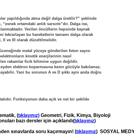
er yapıldığında atma değil dalga üretilir?” şeklinde
, “esnek ortamdaki anlık sarsıntı”dır. Dalga ise, 
mlanmaktadır. Verilen öncüllerin hepsinde kaynak 
ini tekrarlayan bu hareketlerin tamamı dalga olarak
 II ve III olarak düzeltilmelidir.
düzeneğinde metal yüzeye gönderilen foton sayısı
elektronların kinetik enerjilerinin nasıl 
len rakamlar fizik bilimine uygun değildir.
zeyden elektron koparmasına kesin gözüyle bakılamaz.
yabilir. Yani bu sorunun A ve D şıkkı aynı anda doğru
alıdır. Fonksiyonun daha açık ve net bir şekilde
matik, (
tıklayınız)
Geometri, Fizik, Kimya, Biyoloji
uları bazı dersler için açıklandı(
tıklayınız
)
nden sınavlarda soru kaçırmayın! (
tıklayınız
) SOSYAL MEDY