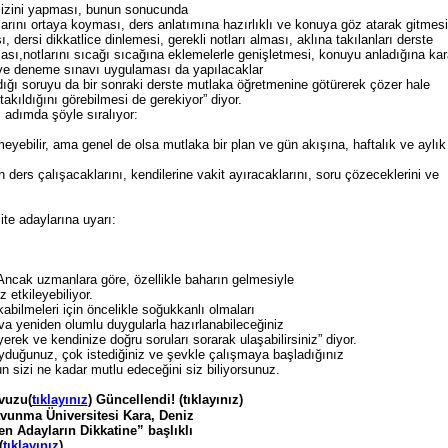
izini yapması, bunun sonucunda
jlarını ortaya koyması, ders anlatımına hazırlıklı ve konuya göz atarak gitmesi
, dersi dikkatlice dinlemesi, gerekli notları alması, aklına takılanları derste
ı,notlarını sıcağı sıcağına eklemelerle genişletmesi, konuyu anladığına kar
ve deneme sınavı uygulaması da yapılacaklar
dığı soruyu da bir sonraki derste mutlaka öğretmenine götürerek çözer hale
kıldığını görebilmesi de gerekiyor” diyor.
ı adımda şöyle sıralıyor:
yebilir, ama genel de olsa mutlaka bir plan ve gün akışına, haftalık ve aylık
ers çalışacaklarını, kendilerine vakit ayıracaklarını, soru çözeceklerini ve
adaylarına uyarı:
 Ancak uzmanlara göre, özellikle baharın gelmesiyle
etkileyebiliyor.
bilmeleri için öncelikle soğukkanlı olmaları
ava yeniden olumlu duygularla hazırlanabileceğiniz
rek ve kendinize doğru soruları sorarak ulaşabilirsiniz” diyor.
oyduğunuz, çok istediğiniz ve şevkle çalışmaya başladığınız
 sizi ne kadar mutlu edeceğini siz biliyorsunuz.
vuzu(
tıklayınız
) Güncellendi! (tıklayınız)
vunma Üniversitesi Kara, Deniz
n Adayların Dikkatine” başlıklı
(
tıklayınız
)