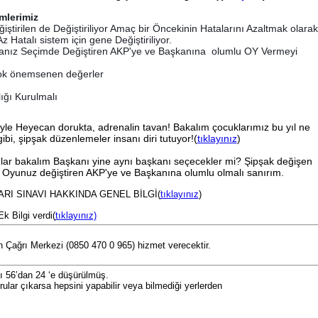
mlerimiz
ğiştirilen de Değiştiriliyor Amaç bir Öncekinin Hatalarını Azaltmak olarak
 Hatalı sistem için gene Değiştiriliyor.
anız Seçimde Değiştiren AKP'ye ve Başkanına olumlu OY Vermeyi
n çok önemsenen değerler
ığı Kurulmalı
e Heyecan dorukta, adrenalin tavan! Bakalım çocuklarımız bu yıl ne
i, şipşak düzenlemeler insanı diri tutuyor!(
tıklayınız
)
ar bakalım Başkanı yine aynı başkanı seçecekler mi? Şipşak değişen
niz Oyunuz değiştiren AKP'ye ve Başkanına olumlu olmalı sanırım.
INAVI HAKKINDA GENEL BİLGİ(
tıklayınız
)
k Bilgi verdi(
tıklayınız)
Çağrı Merkezi (0850 470 0 965) hizmet verecektir.
 56’dan 24 ‘e düşürülmüş.
rular çıkarsa hepsini yapabilir veya bilmediği yerlerden