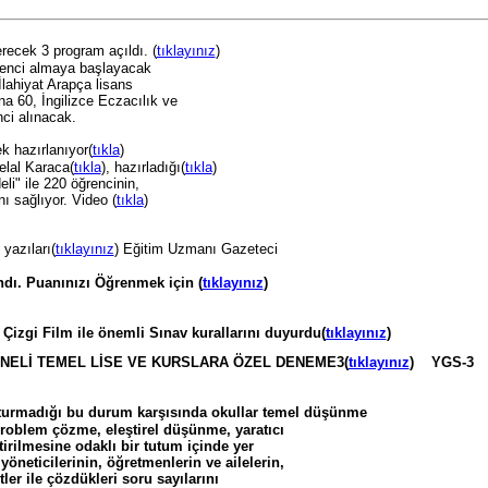
recek 3 program açıldı. (
tıklayınız
)
ğrenci almaya başlayacak
 İlahiyat Arapça lisans
na 60, İngilizce Eczacılık ve
nci alınacak.
k hazırlanıyor(
tıkla
)
elal Karaca(
tıkla
), hazırladığı(
tıkla
)
li" ile 220 öğrencinin,
ı sağlıyor. Video (
tıkla
)
yazıları(
tıklayınız
) Eğitim Uzmanı Gazeteci
dı. Puanınızı Öğrenmek için (
tıklayınız
)
izgi Film ile önemli Sınav kurallarını duyurdu(
tıklayınız
)
NELİ TEMEL LİSE VE KURSLARA ÖZEL DENEME3(
tıklayınız
) YGS-3
şturmadığı bu durum karşısında okullar temel düşünme
roblem çözme, eleştirel düşünme, yaratıcı
irilmesine odaklı bir tutum içinde yer
öneticilerinin, öğretmenlerin ve ailelerin,
ler ile çözdükleri soru sayılarını