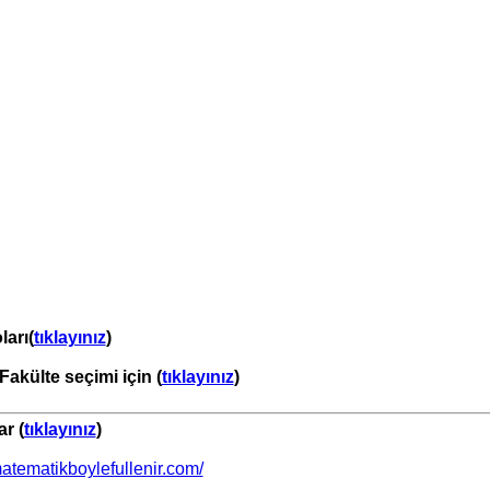
ları(
tıklayınız
)
Fakülte seçimi için (
tıklayınız
)
r (
tıklayınız
)
atematikboylefullenir.com/