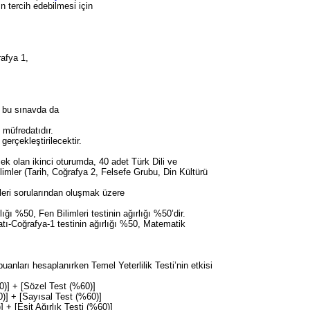
n tercih edebilmesi için
afya 1,
i bu sınavda da
 müfredatıdır.
erçekleştirilecektir.
ek olan ikinci oturumda, 40 adet Türk Dili ve
imler (Tarih, Coğrafya 2, Felsefe Grubu, Din Kültürü
eri sorularından oluşmak üzere
ğı %50, Fen Bilimleri testinin ağırlığı %50’dir.
atı-Coğrafya-1 testinin ağırlığı %50, Matematik
puanları hesaplanırken Temel Yeterlilik Testi’nin etkisi
0)] + [Sözel Test (%60)]
0)] + [Sayısal Test (%60)]
] + [Eşit Ağırlık Testi (%60)]