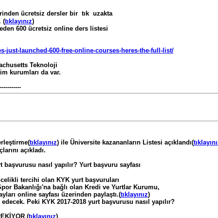
rinden ücretsiz dersler bir tık uzakta
 (
tıklayınız
)
den 600 ücretsiz online ders listesi
s-just-launched-600-free-online-courses-heres-the-full-list/
achusetts Teknoloji
tim kurumları da var.
-----------
rleştirme(
tıklayınız
) ile Üniversite kazananların Listesi açıklandı(
tıklayını
arını açıkladı.
başvurusu nasıl yapılır? Yurt başvuru sayfası
celikli tercihi olan KYK yurt başvuruları
por Bakanlığı'na bağlı olan Kredi ve Yurtlar Kurumu,
ayları online sayfası üzerinden paylaştı.(
tıklayınız
)
edecek. Peki KYK 2017-2018 yurt başvurusu nasıl yapılır?
EKİYOR (
tıklayınız
)