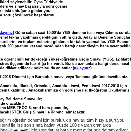
kleri söylenebilir. Oysa Türkiye’de
 ders ve sınav başarısıyla soru çözme
r ilişki olduğunu gösteriyor.
a soru çözdürerek başarılarını
klayınız
) Güne sabah saat 10:00'da YGS deneme testi veya Çıkmış sorula
nel tekrar yapılması gerektiğinin altını çizdi. Adaylar Deneme Sonuçları
surelerini ve toplam netlerini gösteren bir tablo yapmalılar. YGS Puanını
 çok 200 puanını kazandıracağından barajı garantileyim bana yeter şekli
erce öğrencinin ter dökeceği Yükseköğretime Geçiş Sınavı (YGS), 12 Mart’
stres üçgeninde hazırlığa hız verdi. Biz de uzmanlara hangi derse nasıl
de dikkat edilecek noktaları da anlattılar.(
tıklayınız
)
7-2018 Dönemi için Bursluluk sınavı veya Tanışma gününe davetlisiniz.
 Anaokulu, İlkokul, Ortaokul, Anadolu Lisesi, Fen Lisesi 2017-2018 için
ısına katılınız . Anaokullarımıza ön görüşme ile; İlköğretim Okullarımızı
zey Belirleme Sınavı ile;
de olacaktır.)
arına MEB TEOG 8. sınıf ham puanı ile,
acak İSTEK Giriş Sınavı ile öğrenci alınacaktır.
eğitim öğretim dönemi için bursluluk sınavları tüm hızıyla sürüyor.
 sınıf ile lise son sınıfa kadar, yüzde 100'e varan oranlarda
döne
mi için sınavlar, şubat ve mart aylarında devam ediyor.