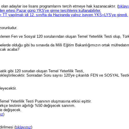
i olan adaylar ise lisans programlarını tercih etmeye hak kazanacaktır. (
tıklayı
n ertesi Pazar günü YKS'ye girme tercihlerini kullanabilirler.
TT yapılmalı idi 12. sınıfta da Haziranda yalnız iseyen YKS=LYS'ye girerdi.
zorunludur.
enen Fen ve Sosyal 120 sorularından oluşan Temel Yeterlilik Testi olup, Türk
elerde olduğu gibi bu sınavda da Milli Eğitim Bakanlığımızın ortak müfredatı
yacak acaba?
ik gibi 120 sorudan oluşan Temel Yeterlilik Testi,
leştirilecektir. Sonradan Soru sayısı 120'ye çıkarıldı FEN ve SOSYAL Testle
leyecektir.
emel Yeterlilik Testi Puanının oluşmasına etkisi eşittir.
rkçe testinin ağırlığı %50 değişecek sanırım.
de değişecek.
ız
)
irilmesi (
tıklayınız
)