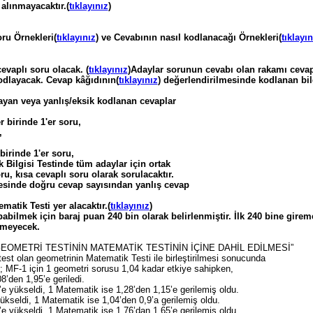
alınmayacaktır.(
tıklayınız
)
ru Örnekleri(
tıklayınız
) ve Cevabının nasıl kodlanacağı Örnekleri(
tıklayın
evaplı soru olacak. (
tıklayınız
)Adaylar sorunun cevabı olan rakamı ceva
kodlayacak. Cevap kâğıdının(
tıklayınız
) değerlendirilmesinde kodlanan bil
yan veya yanlış/eksik kodlanan cevaplar
r birinde 1'er soru,
,
birinde 1'er soru,
 Bilgisi Testinde tüm adaylar için ortak
ru, kısa cevaplı soru olarak sorulacaktır.
mesinde doğru cevap sayısından yanlış cevap
atik Testi yer alacaktır.(
tıklayınız
)
bilmek için baraj puan 240 bin olarak belirlenmiştir. İlk 240 bine gire
demeyecek.
GEOMETRİ TESTİNİN MATEMATİK TESTİNİN İÇİNE DAHİL EDİLMESİ”
est olan geometrinin Matematik Testi ile birleştirilmesi sonucunda
e; MF-1 için 1 geometri sorusu 1,04 kadar etkiye sahipken,
8’den 1,95’e geriledi.
e yükseldi, 1 Matematik ise 1,28’den 1,15’e gerilemiş oldu.
yükseldi, 1 Matematik ise 1,04’den 0,9’a gerilemiş oldu.
e yükseldi, 1 Matematik ise 1,76’dan 1,65’e gerilemiş oldu.