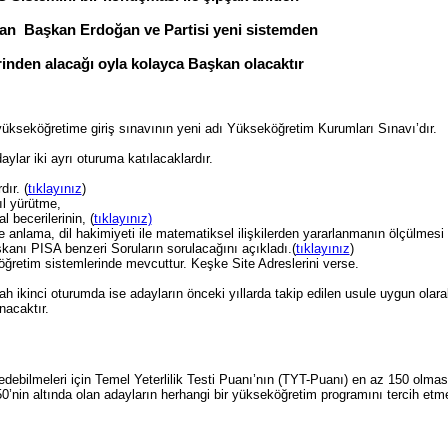
kan Başkan Erdoğan ve Partisi yeni sistemden
inden alacağı oyla kolayca Başkan olacaktır
ükseköğretime giriş sınavının yeni adı Yükseköğretim Kurumları Sınavı’dır.
lar iki ayrı oturuma katılacaklardır.
dır. (
tıklayınız
)
l yürütme,
 becerilerinin, (
tıklayınız)
 anlama, dil hakimiyeti ile matematiksel ilişkilerden yararlanmanın ölçülmesi
nı PISA benzeri Soruların sorulacağını açıkladı.(
tıklayınız
)
retim sistemlerinde mevcuttur. Keşke Site Adreslerini verse.
 ikinci oturumda ise adayların önceki yıllarda takip edilen usule uygun olara
nacaktır.
edebilmeleri için Temel Yeterlilik Testi Puanı’nın (TYT-Puanı) en az 150 olmas
150’nin altında olan adayların herhangi bir yükseköğretim programını tercih etm