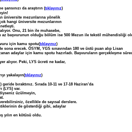
 şansınızı da araştırın (
tıklayınız
)
yin!
an üniversite mezunlarına yönelik
 çok hangi üniversite mezunlarının
etleşti.
ı alıyor. Onu, 21 bin ile muhasebe,
 En az başvurunun olduğu bölüm ise 500 Mezun ile tekstil mühendisliği ol
uru için kamu spotu(
tıklayınız
)
’de sona erecek. ÖSYM, YGS sınavından 180 ve üstü puan alıp Lisan
zanan adaylar için kamu spotu hazırladı. Başvuruların gerçekleşme süre
yer alıyor. Peki, LYS ücreti ne kadar,
ıyı yakalayın(
tıklayınız
)
geride bıraktınız. Sırada 10-11 ve 17-18 Haziran’da
ı (LYS) var.
diyseniz üzülmeyin,
at.
rebilirsiniz, özellikle de sayısal derslere.
iklerinin de gösterdiği gibi, adaylar
ş yılın en kötüsü oldu.