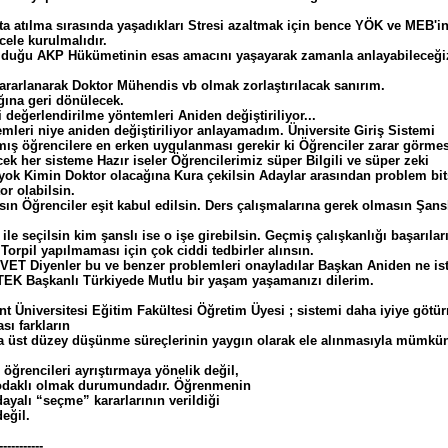
ta atılma sırasında yaşadıkları Stresi azaltmak için bence YÖK ve MEB'i
ele kurulmalıdır.
lduğu AKP Hükümetinin esas amacını yaşayarak zamanla anlayabileceği
 yararlanarak Doktor Mühendis vb olmak zorlaştırılacak sanırım.
ğına geri dönülecek.
i değerlendirilme yöntemleri Aniden değiştiriliyor...
emleri niye aniden değiştiriliyor anlayamadım. Üniversite Giriş Sistemi
lamış öğrencilere en erken uygulanması gerekir ki Öğrenciler zarar görmes
ek her sisteme Hazır iseler Öğrencilerimiz süper Bilgili ve süper zeki
yok Kimin Doktor olacağına Kura çekilsin Adaylar arasından problem bit
or olabilsin.
sın Öğrenciler eşit kabul edilsin. Ders çalışmalarına gerek olmasın Şans
le seçilsin kim şanslı ise o işe girebilsin. Geçmiş çalışkanlığı başarılar
orpil yapılmaması için çok ciddi tedbirler alınsın.
ET Diyenler bu ve benzer problemleri onayladılar Başkan Aniden ne is
 TEK Başkanlı Türkiyede Mutlu bir yaşam yaşamanızı dilerim.
 Üniversitesi Eğitim Fakültesi Öğretim Üyesi ; sistemi daha iyiye götü
sı farkların
da üst düzey düşünme süreçlerinin yaygın olarak ele alınmasıyla mümkü
 öğrencileri ayrıştırmaya yönelik değil,
 odaklı olmak durumundadır. Öğrenmenin
ayalı “seçme” kararlarının verildiği
eğil.
-----------