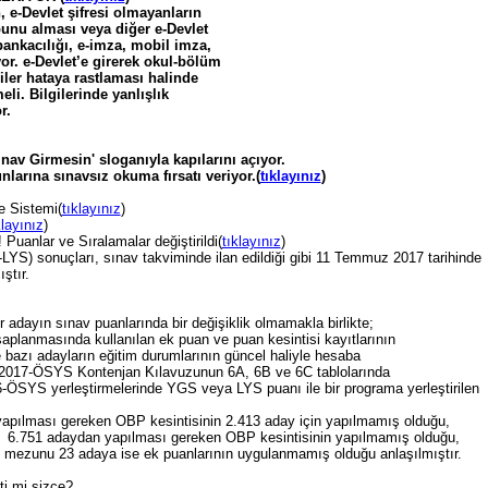
, e-Devlet şifresi olmayanların
bunu alması veya diğer e-Devlet
bankacılığı, e-imza, mobil imza,
yor. e-Devlet’e girerek okul-bölüm
iler hataya rastlaması halinde
li. Bilgilerinde yanlışlık
r.
v Girmesin' sloganıyla kapılarını açıyor.
larına sınavsız okuma fırsatı veriyor.(
tıklayınız
)
 Sistemi(
tıklayınız
)
klayınız
)
nlar ve Sıralamalar değiştirildi(
tıklayınız
)
LYS) sonuçları, sınav takviminde ilan edildiği gibi 11 Temmuz 2017 tarihinde
ştır.
r adayın sınav puanlarında bir değişiklik olmamakla birlikte;
planmasında kullanılan ek puan ve puan kesintisi kayıtlarının
bazı adayların eğitim durumlarının güncel haliyle hesaba
e, 2017-ÖSYS Kontenjan Kılavuzunun 6A, 6B ve 6C tablolarında
-ÖSYS yerleştirmelerinde YGS veya LYS puanı ile bir programa yerleştirilen
k yapılması gereken OBP kesintisinin 2.413 aday için yapılmamış olduğu,
rak; 6.751 adaydan yapılması gereken OBP kesintisinin yapılmamış olduğu,
ı mezunu 23 adaya ise ek puanlarının uygulanmamış olduğu anlaşılmıştır.
ti mi sizce?