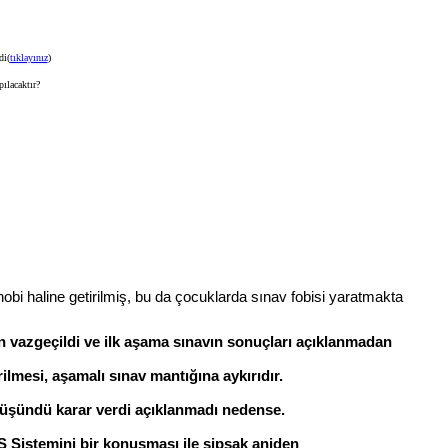
di(
tıklayınız
)
lacaktır?
obi haline getirilmiş, bu da çocuklarda sınav fobisi yaratmakta
n vazgeçildi ve ilk aşama sınavın sonuçları açıklanmadan
ilmesi, aşamalı sınav mantığına aykırıdır.
düşündü karar verdi açıklanmadı nedense.
 Sistemini bir konuşması ile şipşak aniden