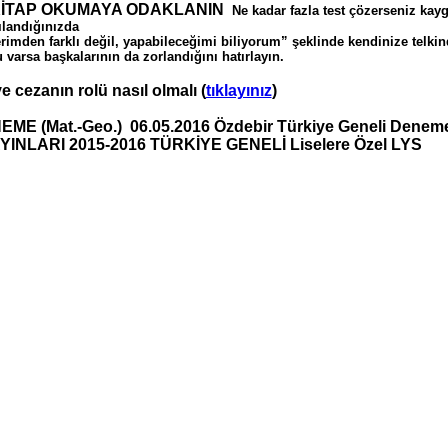
KİTAP OKUMAYA ODAKLANIN
Ne kadar fazla test çözerseniz kayg
ılandığınızda
rimden farklı değil, yapabileceğimi biliyorum” şeklinde kendinize telkin
 varsa başkalarının da zorlandığını hatırlayın.
 cezanın rolü nasıl olmalı (
tıklayınız
)
EME (Mat.-Geo.) 06.05.2016 Özdebir Türkiye Geneli Denem
YINLARI 2015-2016 TÜRKİYE GENELİ Liselere Özel LYS