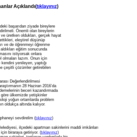
anlar Açıklandı(
tıklayınız
)
eki başarıdan ziyade bireylere
irilmeli. Önemli olan bireylerin
ve üretken oldukları, gerçek hayat
ttikleri, eleştirel düşünüp
ları ve de öğrenmeyi öğrenme
 aldıkları eğitim sonucunda
lmasını istiyorsak onlara
l olmaları lazım. Onun için
 kendini yenileyen, yaptığı
 çeşitli çözümler getirebilen
arası Değerlendirilmesi
araştırmanın 28 Haziran 2016’da
demelerinin beceri kazandırmada
 göre ülkemizde yetişkinler
noloji yoğun ortamlarda problem
 oldukça altında kalıyor.
phaneyi sevdirelim (
tıklayınız
)
ediyesi, ilçedeki apartman sakinlerini maddi imkânları
için biraraya getiriyor. (
tıklayınız
)
man sakinleri, toplanan yardımlarla bir