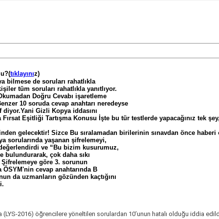
mu?(
tıklayını
z)
a bilmese de soruları rahatlıkla
işiler tüm soruları rahatlıkla yanıtlıyor.
Okumadan Doğru Cevabı işaretleme
Benzer 10 soruda cevap anahtarı neredeyse
iyor.Yani Gizli Kopya iddasını
a Fırsat Eşitliği Tartışma Konusu
İşte bu tür testlerde yapacağınız tek şey,
iğinden gelecektir! Sizce Bu sıralamadan birilerinin sınavdan önce haberi
sorularında yaşanan şifrelemeyi,
 değerlendirdi ve “Bu bizim kusurumuz,
e bulundurarak, çok daha sıkı
 Şifrelemeye göre 3. sorunun
a ÖSYM'nin cevap anahtarında B
un da uzmanların gözünden kaçtığını
i.
a (LYS-2016) öğrencilere yöneltilen sorulardan 10’unun hatalı olduğu iddia edild