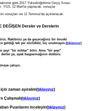
n takvime göre,2017 Yükseköğretime Geçiş Sınavı
k. YGS, 12 Mart'ta yapılacak, sonuçlar
'nin sonuçları ise 11 Temmuz'da açıklanacak.
 DEĞİŞEN Dersler ve Derslerin
tirin. Rakibiniz ya da geçeceğiniz bir önceki
 geldiği tek yer sözlüktür, hiç unutmayın.(
tıklayınız
)
r şeyi “bir miktar” bilin. Ama “bir şeyi”
ni derler ya, ayak başparmağının doktoru
tmeye çalışın.
için zaman ayıralım(
tıklayınız
)
s Çalışmalı(
tıklayınız
)
aban Puanlarını inceleyin(
tıklayınız
)