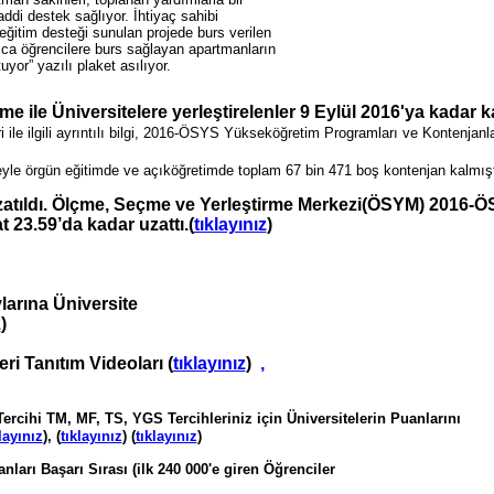
di destek sağlıyor.​ İhtiyaç sahibi
ğitim desteği sunulan projede burs verilen
ıca öğrencilere burs sağlayan apartmanların
yor” yazılı plaket asılıyor.
e ile Üniversitelere yerleştirelenler 9 Eylül 2016'ya kadar k
i ile ilgili ayrıntılı bilgi, 2016-ÖSYS Yükseköğretim Programları ve Kontenjanla
eyle örgün eğitimde ve açıköğretimde toplam 67 bin 471 boş kontenjan kalmışt
 uzatıldı. Ölçme, Seçme ve Yerleştirme Merkezi(ÖSYM) 2016-
t 23.59’da kadar uzattı.(
tıklayınız
)
arına Üniversite
z
)
eri Tanıtım Videoları (
tıklayınız
)
,
Tercihi TM, MF, TS, YGS Tercihleriniz için Üniversitelerin Puanlarını
layınız
), (
tıklayınız
) (
tıklayınız
)
arı Başarı Sırası (ilk 240 000'e giren Öğrenciler