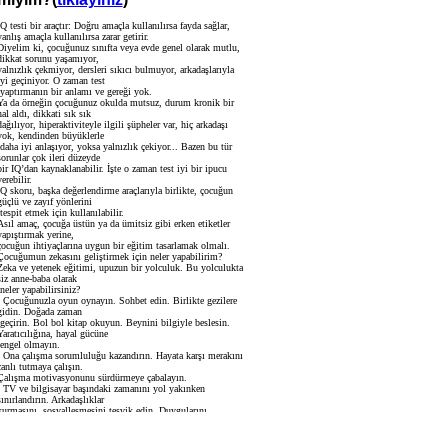
IQ testi bir araçtır: Doğru amaçla kullanılırsa fayda sağlar,
yanlış amaçla kullanılırsa zarar getirir.
Diyelim ki, çocuğunuz sınıfta veya evde genel olarak mutlu,
dikkat sorunu yaşamıyor,
yalnızlık çekmiyor, dersleri sıkıcı bulmuyor, arkadaşlarıyla
iyi geçiniyor. O zaman test
yaptırmanın bir anlamı ve gereği yok.
Ya da örneğin çocuğunuz okulda mutsuz, durum kronik bir
hal aldı, dikkati sık sık
dağılıyor, hiperaktiviteyle ilgili şüpheler var, hiç arkadaşı
yok, kendinden büyüklerle
daha iyi anlaşıyor, yoksa yalnızlık çekiyor... Bazen bu tür
sorunlar çok ileri düzeyde
bir IQ’dan kaynaklanabilir. İşte o zaman test iyi bir ipucu
erebilir.
IQ skoru, başka değerlendirme araçlarıyla birlikte, çocuğun
güçlü ve zayıf yönlerini
tespit etmek için kullanılabilir.
Asıl amaç, çocuğa üstün ya da ümitsiz gibi erken etiketler
yapıştırmak yerine,
çocuğun ihtiyaçlarına uygun bir eğitim tasarlamak olmalı.
Çocuğumun zekasını geliştirmek için neler yapabilirim?
Zeka ve yetenek eğitimi, upuzun bir yolculuk. Bu yolculukta
siz anne-baba olarak
neler yapabilirsiniz?
- Çocuğunuzla oyun oynayın. Sohbet edin. Birlikte gezilere
gidin. Doğada zaman
geçirin. Bol bol kitap okuyun. Beynini bilgiyle beslesin.
Yaratıcılığına, hayal gücüne
engel olmayın.
- Ona çalışma sorumluluğu kazandırın. Hayata karşı merakını
canlı tutmaya çalışın.
Çalışma motivasyonunu sürdürmeye çabalayın.
- TV ve bilgisayar başındaki zamanını yol yakınken
sınırlandırın. Arkadaşlıklar
kurmasını, sosyalleşmesini teşvik edin. Duygularını,
endişelerini, sorularını önemseyin.
- Ona ilgi duyduğu, doğal eğilimi olan alanlarda destek verin.
Kendini keşfetmesi,