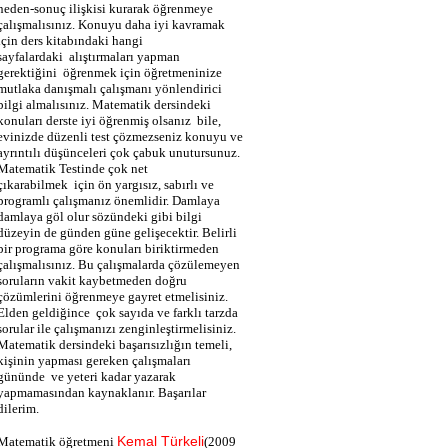
neden-sonuç ilişkisi kurarak öğrenmeye
çalışmalısınız. Konuyu daha iyi kavramak
için ders kitabındaki hangi
sayfalardaki
alıştırmaları yapman
gerektiğini
öğrenmek için öğretmeninize
mutlaka danışmalı çalışmanı yönlendirici
bilgi almalısınız. Matematik dersindeki
konuları derste iyi öğrenmiş olsanız
bile,
evinizde düzenli test çözmezseniz konuyu ve
ayrıntılı düşünceleri çok çabuk unutursunuz.
Matematik Testinde çok net
çıkarabilmek
için ön yargısız, sabırlı ve
programlı çalışmanız önemlidir. Damlaya
damlaya göl olur sözündeki gibi bilgi
düzeyin de günden güne gelişecektir. Belirli
bir programa göre konuları biriktirmeden
çalışmalısınız. Bu çalışmalarda çözülemeyen
soruların vakit kaybetmeden doğru
çözümlerini öğrenmeye gayret etmelisiniz.
Elden geldiğince
çok sayıda ve farklı tarzda
sorular ile çalışmanızı zenginleştirmelisiniz.
Matematik dersindeki başarısızlığın temeli,
kişinin yapması gereken çalışmaları
gününde
ve yeteri kadar yazarak
yapmamasından kaynaklanır. Başarılar
dilerim.
Kemal Türkeli
Matematik öğretmeni
(2009