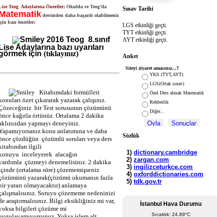
Lise Teog Adaylarına Öneriler;
Okulda ve Teog’da
Sınav Tarihi
Matematik
dersinden daha başarılı olabilmeniz
için bazı öneriler;
LGS etkinliği geçti.
TYT etkinliği geçti.
2016 Teog 8.sınıf
AYT etkinliği geçti.
Lise Adaylarına bazı uyarıları
görmek için
(tıklayınız)
Anket
Siteyi ziyaret amacınız...?
YKS (TYT,AYT)
LGS(Ortak sınav)
Kitabımdaki formülleri
Özel Ders almak Matematik
konuları özet çıkararak yazarak çalışınız.
Rehberlik
Çözeceğiniz
bir Test sorusunun çözümünü
Diğer...
önce kağıtla örtünüz. Ortalama 2 dakika
aklınızdan yapmayı deneyiniz.
Yapamıyorsanız konu anlatımına ve daha
Sözlük
önce çözdüğün
çözümlü soruları veya ders
kitabından ilgili
konuyu
inceleyerek
alacağın
yardımla
çözmeyi denemelisinız. 2 dakika
içinde (ortalama süre) çözememişseniz
çözümünü yazarak(çözümü okumanın fazla
bir yararı olmayacaktır) anlamaya
çalışmalısınız. Soruyu çözememe nedeninizi
de araştırmalısınız. Bilgi eksikliğiniz mi var,
İstanbul Hava Durumu
yoksa bilgileri çözüme mi
Sıcaklık: 24.89°C
uygulayamıyorsunuz. Yoksa işlem alt