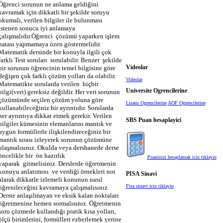
Öğrenci sorunun ne anlama geldiğini
kavramak için dikkatli bir şekilde soruyu
okumalı, verilen bilgiler ile bulunması
istenen sonucu iyi anlamaya
çalışmalıdır.Öğrenci
çözümü yaparken işlem
hatası yapmamaya özen göstermelidir.
Matematik dersinde bir konuyla ilgili çok
farklı Test soruları
sorulabilir. Benzer
şekilde
bir sorunun öğrencinin temel bilgisine göre
Videolar
değişen çok farklı çözüm yolları da olabilir.
Videolar
Matematikte sorularda verilen
hiçbir
Universite Ogrencilerine
bilgi(veri) gereksiz değildir. Her veri sorunun
çözümünde seçilen çözüm yoluna göre
Lisans Ogrencilerine
AOF Ogrencilerine
kullanabileceğiniz bir ayrıntıdır. Sorularda
her ayrıntıya dikkat etmek gerekir. Verilen
SBS Puan hesaplayici
bilgiler kümesinin elemanlarını mantık ve
uygun formüllerle ilişkilendireceğiniz bir
mantık sırası izleyerek sorunun çözümüne
ulaşmalısınız. Okulda veya dershanede derse
öncelikle bir
ön hazırlık
Puaninizi hesaplamak icin tiklayin
yaparak
gitmelisiniz. Derslerde öğretmenin
konuyu anlatımını
ve verdiği örnekleri not
PISA Sinavi
alarak dikkatle izlemeli konunun nasıl
Pisa sinavi icin tiklayin
öğrenileceğini kavramaya çalışmalısınız.
Derste anlaşılmayan ve eksik kalan noktaları
öğretmenine hemen sormalısınız. Öğretmenin
soru çözmede kullandığı pratik kısa yolları,
ölçü birimlerini, formülleri ezberlemek yerine