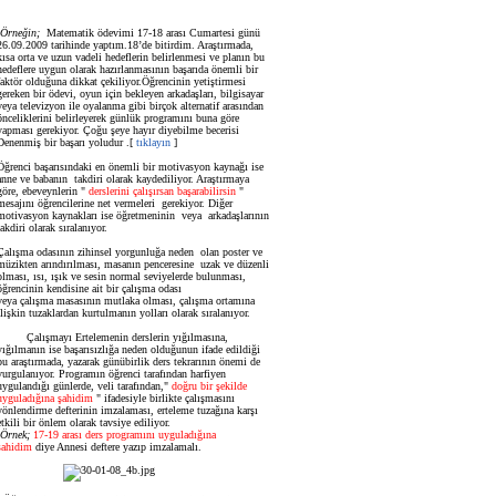
Örneğin;
Matematik ödevimi 17-18 arası Cumartesi günü
26.09.2009 tarihinde yaptım.18’de bitirdim. Araştırmada,
kısa orta ve uzun vadeli hedeflerin belirlenmesi ve planın bu
hedeflere uygun olarak hazırlanmasının başarıda önemli bir
faktör olduğuna dikkat çekiliyor.Öğrencinin yetiştirmesi
gereken bir ödevi, oyun için bekleyen arkadaşları, bilgisayar
veya televizyon ile oyalanma gibi birçok alternatif arasından
önceliklerini belirleyerek günlük programını buna göre
yapması gerekiyor. Çoğu şeye hayır diyebilme becerisi
Denenmiş bir başarı yoludur .[
tıklayın
]
Öğrenci başarısındaki en önemli bir motivasyon kaynağı ise
anne ve babanın takdiri olarak kaydediliyor. Araştırmaya
göre, ebeveynlerin "
derslerini çalışırsan başarabilirsin
"
mesajını öğrencilerine net vermeleri gerekiyor. Diğer
motivasyon kaynakları ise öğretmeninin veya arkadaşlarının
takdiri olarak sıralanıyor.
Çalışma odasının zihinsel yorgunluğa neden olan poster ve
müzikten arındırılması, masanın penceresine uzak ve düzenli
olması, ısı, ışık ve sesin normal seviyelerde bulunması,
öğrencinin kendisine ait bir çalışma odası
veya çalışma masasının mutlaka olması, çalışma ortamına
ilişkin tuzaklardan kurtulmanın yolları olarak sıralanıyor.
Çalışmayı Ertelemenin derslerin yığılmasına,
yığılmanın ise başarısızlığa neden olduğunun ifade edildiği
bu araştırmada, yazarak günübirlik ders tekrarının önemi de
vurgulanıyor. Programın öğrenci tarafından harfiyen
uygulandığı günlerde, veli tarafından,"
doğru bir şekilde
uyguladığına şahidim
" ifadesiyle birlikte çalışmasını
yönlendirme defterinin imzalaması, erteleme tuzağına karşı
etkili bir önlem olarak tavsiye ediliyor.
Örnek;
17-19 arası ders programını uyguladığına
şahidim
diye Annesi deftere yazıp imzalamalı.