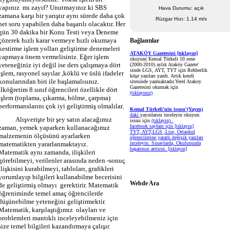
yapınız
mı zayıf? Unutmayınız ki SBS
Hava Durumu: açık
zamana karşı bir yarıştır aynı sürede daha çok
Rüzgar Hızı: 1.14 m/s
net soru yapabilen daha başarılı olacaktır. Her
gün 30 dakika bir Konu Testi veya Deneme
çözerek hızlı karar vermeye hızlı okumaya
Bağlantılar
kestirme işlem yolları geliştirme denemeleri
ATAKÖY Gazetesini [tıklayın]
yapmaya önem vermelisiniz. Eğer işlem
okuyun( Kemal Türkeli 10 sene
yeteneğiniz iyi değil ise ders çalışmaya dört
(2000-2010) aylık Ataköy Gazete'
sinde LGS, AYT, TYT için Rehberlik
işlem, rasyonel sayılar ,köklü ve üslü ifadeler
köşe yazıları yazdı. Artık kendi
konularından biri ile başlamalısınız.
sitesinde yazmaktadır.Yerel Atakoy
Gazetesini okumak için
İlköğretim 8.sınıf öğrencileri özellikle dört
(tıklayınız)
işlem (toplama, çıkarma, bölme, çarpma)
performanslarını çok iyi geliştirmiş olmalılar.
Kemal Türkeli'nin issuu'(Yayın)
daki
yayınlarını inceleyin okuyun.
Alışverişte bir şey satın alacağımız
issuu için
(tıklayın) .
facebook sayfam için
[tıklayın]
zaman, yemek yaparken kullanacağımız
TYT, AYT,LGS ,Lise, Ortaokul
malzemenin ölçüsünü ayarlarken
öğrencilerine yararlı değişik yazıları
matematikten yararlanmaktayız.
inceleyin. Sınavlarda, Okulunuzda
başarınızı arttırın.
[tıklayın]
Matematik aynı zamanda, ilişkileri
görebilmeyi, verilenler arasında neden -sonuç
ilişkisini kurabilmeyi, tabloları, grafikleri
yorumlayıp bilgileri kullanabilme becerisini
Webde Ara
de geliştirmiş olmayı
gerektirir.
Matematik
öğreniminde temel amaç öğrencilerde
düşünebilme yeteneğini geliştirmektir.
Matematik, karşılaştığımız
olayları ve
problemleri mantıklı inceleyebilmeniz için
size temel bilgileri kazandırmaya çalışır.