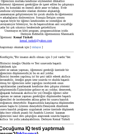
Öğrencinin mutlaka kendisine söylenenleri dikkatlice
dinlemeyi öğrenmesi gerektiğine de işaret edilen bu çalışmaya
göre, bu konudaki en önemli aktör anne ve babası. Evde
kendisine söylenmekte olanları dinleme alışkanlığı
kazanamayan geliştiremeyen bir çocuk okulda da öğretmenini
ve arkadaşlarını dinleyemiyor. Sonuçta İletişim sorunu
yaşayan böyle bir öğrenci kendisinden ne istendiğini de
kavrayamıyor bilemiyor, bu da başarısızlıktan anti sosyalliğe
kadar bir çok sıkıntıyı beraberinde getirebiliyor.
Unutmayın en kötü program, programsızlıktan iyidir.
Derleyen Rehberlik öğretmeniniz Matematik
Öğretmeni
Kemal Türkeli
kemal_turkeli@yahoo.com
Araştırmayı okumak için [
tıklayın
]
Konfüçyüs,”Bir insanın akıllı olması için 3 yol vardır.”der.
“Birincisi örneğin Okulda ve Test sınavında başarılı
olabilmek için
neleri ne zaman yapması, öğrenmesi gerektiği üzerinde bir
öğrencinin düşünmesidir,ki bu en asil yoldur.
İkincisi önceden yapılmış iyi bir şeyi taklit ederek akıllıca
davranabilir,
örneğin geçen sene sınavda ve okulda başarılı
olmuş bir öğrencinin neler yaptığını inceleyerek onun
yaptıklarından yararlanarak kendisine ders çalışma yöntemi
geliştirmesidir.Üçüncüsüne gelince en acı yoldur; deneyerek,
uğraşarak bulunacak akıllıca bir yol.Örneğin öğrenci neler
yapması ne zaman yapması gerektiğini düşünmeden başarılı
öğrencileri de incelemeden aklına gelen bir sınava hazırlık
proğramını deneyebilir. Başarısızlıkla karşılaşırsa düşünmeden
hemen başka bi ryöntem deneyebilir.Deneyerek düzelterek
sınava hazırlık proğramı uygulamak yerine üzerinde düşünerek
daha önce yüksek puanlı bir Anadolu Lisesini kazanan
öğrencinin nasıl ders çalıştığını araştırarak sınavda başarıyı
akıllıca
bir yolla yakalayabilirsin. Derleyen Kemal Türkeli
Çocuğuma IQ testi yaptırmalı
mıyım?(
tıklayınız
)