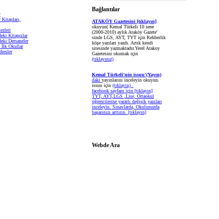
Bağlantılar
r
 Kitapları,
ATAKÖY Gazetesini [tıklayın]
okuyun( Kemal Türkeli 10 sene
ezleri
(2000-2010) aylık Ataköy Gazete'
eki Kitapçılar
sinde LGS, AYT, TYT için Rehberlik
eki Dersaneler
köşe yazıları yazdı. Artık kendi
 İlk Okullar
sitesinde yazmaktadır.Yerel Atakoy
dresler
Gazetesini okumak için
(tıklayınız)
Kemal Türkeli'nin issuu'(Yayın)
daki
yayınlarını inceleyin okuyun.
issuu için
(tıklayın) .
facebook sayfam için
[tıklayın]
TYT, AYT,LGS ,Lise, Ortaokul
öğrencilerine yararlı değişik yazıları
inceleyin. Sınavlarda, Okulunuzda
başarınızı arttırın.
[tıklayın]
Webde Ara