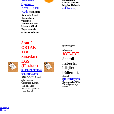
Matematik
Önemli yararlı
Öğretmeni
bilgiler Haberler
Kemal Türkeli
(tıklayınız
)
yazdı.
8.sınıflara
Anadolu Lisesi
Kazandıran
yardımcı
Matematik Test
kitabı
+
Okul
Başarısını da
arttıran kitaptır.
8.sınıf
ÜNİVERSİTE
ORTAK
Adaylarına
Test
AYT-TYT
Sınavları
önemli
LGS
haberler
(Haziran)
bilgiler
bültenini
okumak
bültenini,
icin
[
tıklayınız
]
okumak
ANADOLU Lisesi
çin
[
tıklayınız
]
i
adaylarına
Öğretmen KEMAL
Öğretmen Kemal
Türkeli yazdı veya
Türkeli Lise
derledi
Adayları içinYazdı
veya derledi
Anasayfa
Haberler