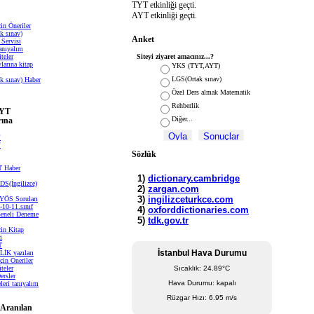
TYT etkinliği geçti.
AYT etkinliği geçti.
in Öneriler
k sınav)
Anket
 Servisi
Tanıyalım
teler
Siteyi ziyaret amacınız...?
arına kitap
YKS (TYT,AYT)
LGS(Ortak sınav)
k sınav) Haber
Özel Ders almak Matematik
Rehberlik
TYT
Diğer...
rına
F
F
Sözlük
 Haber
S(İngilizce)
 YÖS Soruları
10-11.sınıf
Geneli Deneme
çin Kitap
i
T
İstanbul Hava Durumu
K yazıları
çin Öneriler
Sıcaklık: 24.89°C
teler
ersler
Hava Durumu: kapalı
leri tanıyalım
Rüzgar Hızı: 6.95 m/s
 Aranılan