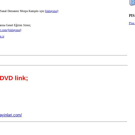
nal Dersanesi Morpa Kampüs için [
tıklayınız]
PIS
Pisa 
rına Genel Eğitim Sitesi;
t.com/[
tıklayınız
]
DVD link;
ayinlari.com/