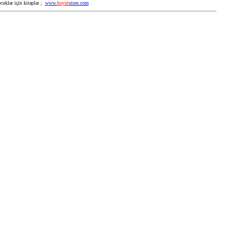
cuklar için kitaplar ;
www.
boyut
store.com