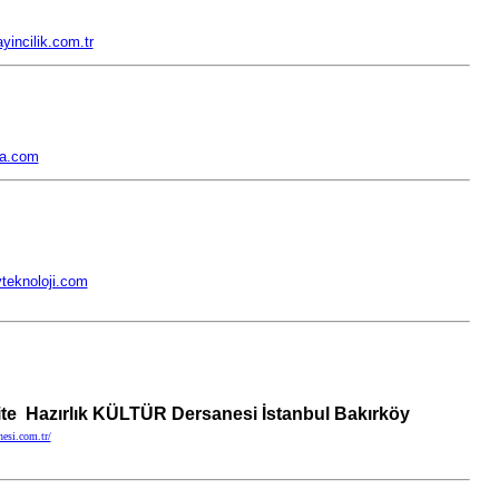
yincilik.com.tr
na.com
tyteknoloji.com
ite Hazırlık KÜLTÜR Dersanesi İstanbul Bakırköy
nesi.com.tr/