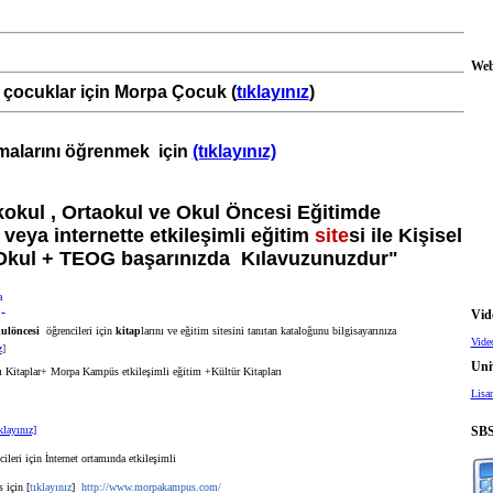
Web
çocuklar için Morpa Çocuk (
tıklayınız
)
malarını öğrenmek için
(tıklayınız)
kokul , Ortaokul ve Okul Öncesi Eğitimde
a veya internette etkileşimli eğitim
site
si ile Kişisel
Okul + TEOG başarınızda Kılavuzunuzdur"
Vid
ulöncesi
öğrencileri için
kitap
larını ve eğitim sitesini tanıtan kataloğunu bilgisayarınıza
Vide
z
]
Univ
 Kitaplar+ Morpa Kampüs etkileşimli eğitim +Kültür Kitapları
Lisan
klayınız]
SBS
ri için İnternet ortamında etkileşimli
için [
tıklayınız
]
http://www.morpakampus.com/