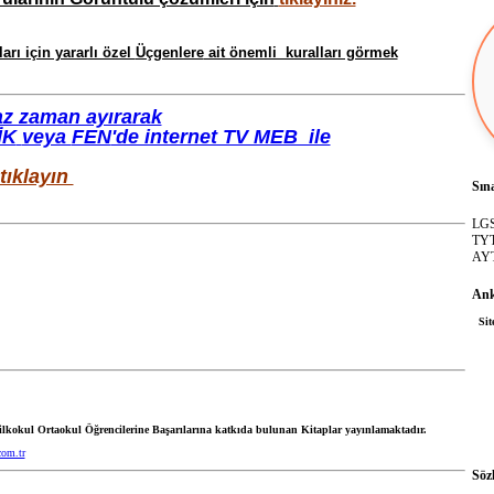
arı için yararlı özel
Üçgenlere
ait önemli kuralları görmek
z zaman ayırarak
İK
veya
FEN
'de internet TV MEB ile
tıklayın
Sın
LGS 
TYT 
AYT 
Ank
Sit
ilkokul Ortaokul Öğrencilerine Başarılarına katkıda bulunan Kitaplar yayınlamaktadır.
com.tr
Söz