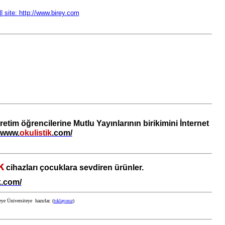
|| site: http://www.birey.com
retim öğrencilerine Mutlu Yayınlarının birikimini İnternet
//www.
okulistik
.com/
k
cihazları çocuklara sevdiren ürünler.
.com/
e Üniversiteye hazırlar. (
tıklayınız
)