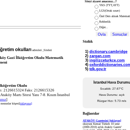
Siteyi ziyaret amacınız...?
YKS (TYT,AYT)
LGS(Ortak sınav)
Özel Ders almak Matemat
Rehberlik
Diğer...
Sözlük
öğretim okulları
adresleri ,Siteleri
İstanbul Hava Durum
İlköğretim Okulu
Sıcaklık: 27.67°C
on: 2126615324 Faks: 2126615326
 Ataköy Martı Sitesi Yanı 7-8. Kısım İstanbul
Hava Durumu: açık
ınız
]
Rüzgar Hızı: 5.73 m/s
 mezunlar köşesi[
tıklayınız]
Bağlantılar
ATAKÖY Gazetesini [tıklayın]
okuyun( Kemal Türkeli 10 sene
(2000-2010) aylık Ataköy Gazete'