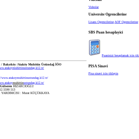
Videolar
Universite Ogrencilerine
Lisans Ogrencilerine
AOF Ogrencilerine
SBS Puan hesaplayici
Puaninizi hesaplamak icin tik
l / Bakırköy /Ataköy Muhittin Üstündağ İÖO
PISA Sinavi
www.atakoymuhittinustundag.k12.tr/
Pisa sinavi icin tiklayin
www.atakoy
muhittin
ustundag.k12.tr/
Gülseren
HIZARCIOĞLU
12.5590 513
YARDIMCISI : Murat KÜÇÜKKAYA