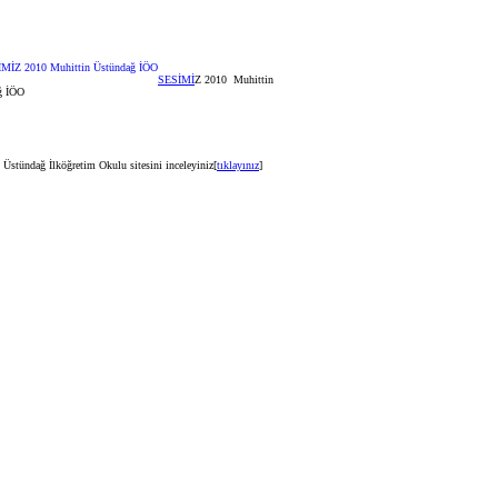
SESİMİ
Z 2010 Muhittin
ğ İÖO
 Üstündağ İlköğretim Okulu sitesini inceleyiniz[
tıklayınız
]