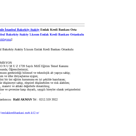
İstanbul Bakırköy Ataköy
Emlak Kredi Bankası Orta
tıklayınız
]
B
l Bakırköy Ataköy
5
.kısım Emlak Kredi Bankası Ortaokulu
SYON
 O N U M U Z 1739 Sayılı Millî Eğitim Temel Kanunu
sunda; Öğrencilerimizi;
zın gerektirdiği bilimsel ve teknolojik alt yapıya sahip;
 ve ülke ihtiyaçlarına uygun;
i bir üst eğitim kurumuna en iyi şekilde hazırlayan;
düşünceye sahip, eleştirel düşünebilen ve risk alabilen;
 manevi ve ahlaki değerlerle donatılmış;
e ve çevresine karşı duyarlı, saygılı bireyler olarak yetişmelerini
.
ardımcısı
Halil AKMAN
Tel : 0212.559 3922