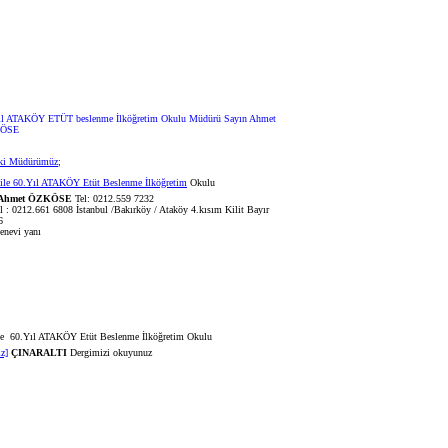
eki Müdürümüz;
60.Yıl ATAKÖY Etüt Beslenme İlköğretim
Okulu
Ahmet ÖZKÖSE
Tel: 0212.559 7232
212.661 6808 İstanbul /Bakırköy / Ataköy 4.kısım Kilit Bayır
6
nevi yanı
60.Yıl ATAKÖY Etüt Beslenme İlköğretim Okulu
ız]
ÇINARALTI
Dergimizi okuyunuz