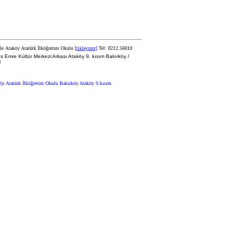
Ataköy Atatürk İlköğretim Okulu [
tıklayınız]
Tel: 0212.56010
s Emre Kültür Merkezi Arkası Ataköy 9. kısım Bakırköy /
l