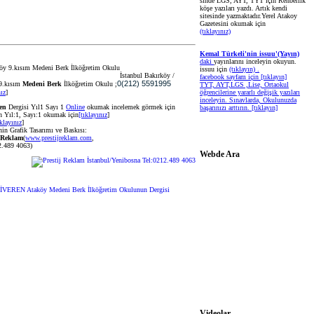
sinde LGS, AYT, TYT için Rehberlik
köşe yazıları yazdı. Artık kendi
sitesinde yazmaktadır.Yerel Atakoy
Gazetesini okumak için
(tıklayınız)
Kemal Türkeli'nin issuu'(Yayın)
daki
yayınlarını inceleyin okuyun.
issuu için
(tıklayın) .
İstanbul Bakırköy /
facebook sayfam için
[tıklayın]
0(212) 5591995
9.kısım
Medeni Berk
İlköğretim Okulu ;
TYT, AYT,LGS ,Lise, Ortaokul
öğrencilerine yararlı değişik yazıları
nız
]
inceleyin. Sınavlarda, Okulunuzda
en
Dergisi Yıl1 Sayı 1
Online
okumak incelemek görmek için
başarınızı arttırın.
[tıklayın]
n Yıl:1, Sayı:1 okumak için
[tıklayınız
]
ıklayınız
]
nin Grafik Tasarımı ve Baskısı:
Reklam
(
www.prestijreklam.com
,
2.489 4063)
Webde Ara
Videolar