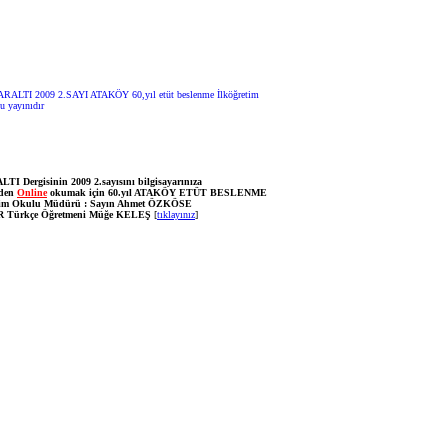
TI Dergisinin 2009 2.sayısını bilgisayarınıza
eden
Online
okumak için 60.yıl ATAKÖY ETÜT BESLENME
etim Okulu Müdürü : Sayın Ahmet ÖZKÖSE
 Türkçe Öğretmeni Müğe KELEŞ
[
tıklayınız
]