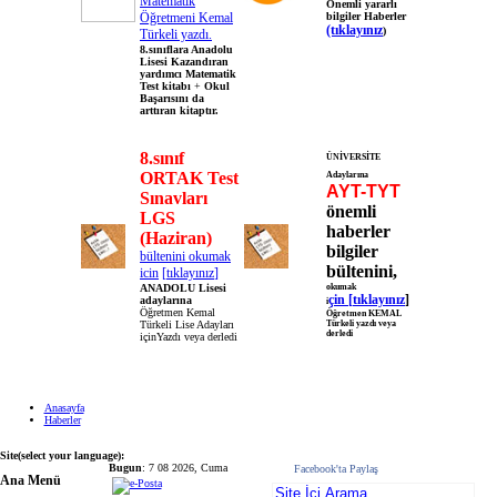
Matematik
Önemli yararlı
Öğretmeni Kemal
bilgiler Haberler
(tıklayınız
)
Türkeli yazdı.
8.sınıflara Anadolu
Lisesi Kazandıran
yardımcı Matematik
Test kitabı
+
Okul
Başarısını da
arttıran kitaptır.
8.sınıf
ÜNİVERSİTE
ORTAK Test
Adaylarına
AYT-TYT
Sınavları
önemli
LGS
haberler
(Haziran)
bilgiler
bültenini
okumak
bültenini,
icin
[
tıklayınız
]
ANADOLU Lisesi
okumak
çin
[
tıklayınız
]
adaylarına
i
Öğretmen Kemal
Öğretmen KEMAL
Türkeli Lise Adayları
Türkeli yazdı veya
derledi
içinYazdı veya derledi
Anasayfa
Haberler
Site(select your language):
Bugun
: 7 08 2026, Cuma
Facebook'ta Paylaş
Ana Menü