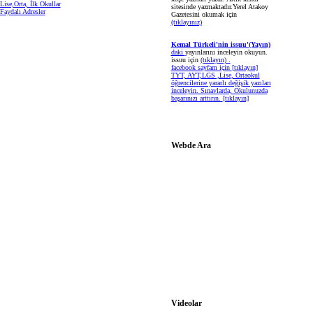
Lise,Orta, İlk Okullar
sitesinde yazmaktadır.Yerel Atakoy
Faydalı Adresler
Gazetesini okumak için
(tıklayınız)
Kemal Türkeli'nin issuu'(Yayın)
daki
yayınlarını inceleyin okuyun.
issuu için
(tıklayın) .
facebook sayfam için
[tıklayın]
TYT, AYT,LGS ,Lise, Ortaokul
öğrencilerine yararlı değişik yazıları
inceleyin. Sınavlarda, Okulunuzda
başarınızı arttırın.
[tıklayın]
Webde Ara
Videolar