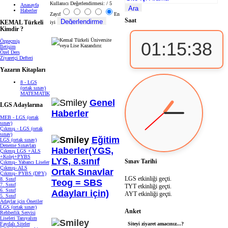
Kullanıcı Değerlendirmesi:
/ 5
Anasayfa
Haberler
Zayıf
En
Saat
iyi
KEMAL Türkeli
Kimdir ?
Özgeçmiş
01:15:38
İletişim
Özel Ders
Ziyaretçi Defteri
Yazarın Kitapları
8 - LGS
(ortak sınav)
MATEMATİK
Genel
LGS Adaylarına
Haberler
MEB - LGS (ortak
sınav)
Çıkmış - LGS (ortak
sınav)
Eğitim
LGS (ortak sınav)
Deneme Sınavları
Haberler(YGS,
Çıkmış LGS +ALS
+Kolej+PYBS
LYS, 8.sınıf
Sınav Tarihi
Çıkmış- Yabancı Liseler
Çıkmış- ALS
Ortak Sınavlar
Çıkmış- PYBS (DPY)
LGS etkinliği geçti.
8. Sınıf
Teog = SBS
7. Sınıf
TYT etkinliği geçti.
6. Sınıf
Adayları için)
AYT etkinliği geçti.
5. Sınıf
Adaylar için Öneriler
LGS (ortak sınav)
Anket
Rehberlik Servisi
Liseleri Tanıyalım
Faydalı Siteler
Siteyi ziyaret amacınız...?