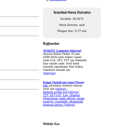
İstanbul Hava Durumu
Sıcaklık: 30.03°C
Hava Durumu: açık
Rüzgar Hızı: 5.77 m/s
Bağlantılar
ATAKÖY Gazetesini [tıklayın]
okuyun( Kemal Türkeli 10 sene
(2000-2010) aylık Ataköy Gazete'
sinde LGS, AYT, TYT için Rehberlik
köşe yazıları yazdı. Artık kendi
sitesinde yazmaktadır.Yerel Atakoy
Gazetesini okumak için
(tıklayınız)
Kemal Türkeli'nin issuu'(Yayın)
daki
yayınlarını inceleyin okuyun.
issuu için
(tıklayın) .
facebook sayfam için
[tıklayın]
TYT, AYT,LGS ,Lise, Ortaokul
öğrencilerine yararlı değişik yazıları
inceleyin. Sınavlarda, Okulunuzda
başarınızı arttırın.
[tıklayın]
Webde Ara