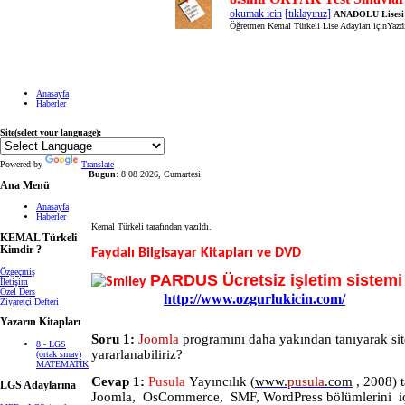
okumak icin
[
tıklayınız
]
ANADOLU Lisesi 
Öğretmen Kemal Türkeli Lise Adayları içinYazdı
Anasayfa
Haberler
Site(select your language):
Powered by
Translate
Bugun
: 8 08 2026, Cumartesi
Ana Menü
Anasayfa
Haberler
Kemal Türkeli tarafından yazıldı.
KEMAL Türkeli
Kimdir ?
Faydalı Bilgisayar Kitapları ve DVD
Özgeçmiş
PARDUS Ücretsiz işletim sistem
İletişim
Özel Ders
http://www.ozgurlukicin.com/
Ziyaretçi Defteri
Yazarın Kitapları
Soru 1:
Joomla
programını daha yakından tanıyarak sit
8 - LGS
yararlanabiliriz?
(ortak sınav)
MATEMATİK
Cevap 1:
Pusula
Yayıncılık
(
www.
pusula
.com
, 2008) 
LGS Adaylarına
Joomla,
OsCommerce,
SMF, WordPress bölümlerini
i