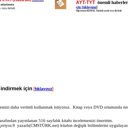
bültenini
AYT-TYT
önemli haberler 
adaylarına
çin
[
tıklayınız
]
i
 veya derledi
Öğretmen KEMAL Türkeli yazdı veya derledi
i
indirmek için
[
tıklayınız
]
emizi daha verimli kullanmak istiyoruz.
Kitap veya DVD ortamında ne
tarafından yayınlanan 516 sayfalık kitabı incelemenizi öneririm.
çeriyor.9
yazarlı(CMSTÜRK.net) kitabın değişik bölümlerini uygulayara