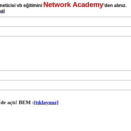
Network Academy
eticisi vb eğitimini
’den alınız.
na
l
’de açtı! BEM :
[tıklayınız]