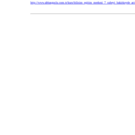
http://www.abbasguclu.com.tr/kurs/bilisim_egitim_merkezi_7_subeyi_bakirkoyde_act