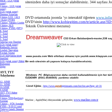
MEB - LGS (ortak
sitenizden daha iyi sonuçlar alabilirsiniz. 344 sayfası 
sınav)
Çıkmış - LGS (ortak
sınav)
LGS (ortak sınav)
Deneme Sınavları
DVD ortamında joomla ‘yı interaktif öğreten
www.infin
Çıkmış LGS +ALS
+Kolej+PYBS
DVD’sinin
http://www.kobiegitim.com/tr/article.asp?I
Çıkmış- Yabancı Liseler
Çıkmış- ALS
Teknik Üniversitesi mezunu)
Çıkmış- PYBS (DPY)
8. Sınıf
7. Sınıf
Dreamweaver
6. Sınıf
CS3 Erkan Balaban(web-master,338 say
5. Sınıf
Adaylar için Öneriler
LGS (ortak sınav)
Rehberlik Servisi
Liseleri Tanıyalım
Faydalı Siteler
LGS Adaylarına kitap
www.pusula.com
Web sihirbazı olmanız için yazıldı.www.kitapyum.c
önerileri
LGS (ortak sınav) Haber
Bir web sitesinin alt yapısını kolayca kurabileceksiniz.
Bültenleri
Diğer
AYT, TYT
Windows
PC Bilgisayarınızı daha verimli kullanabilmeniz için her t
Adaylarına
ÖZDEMİR (0541.6648465)
yardımcı olabilir.
12. SINIF
11. SINIF
Görsel Eğitim
;
http://www.
gorsel
egitimsatis.com/list/list.asp?ktgr_id=31
10.SINIF
9.SINIF
AYT, TYT Haber
Bültenleri
Çıkmış YDS(İngilizce)
www.macline.com.tr
Macline ;
Apple(Mac) dünyasındaki gelişmeler;
Soruları
Çıkmış - YÖS Soruları
PYBS - 9-10-11.sınıf
Türkiye Geneli Deneme
Sınavları