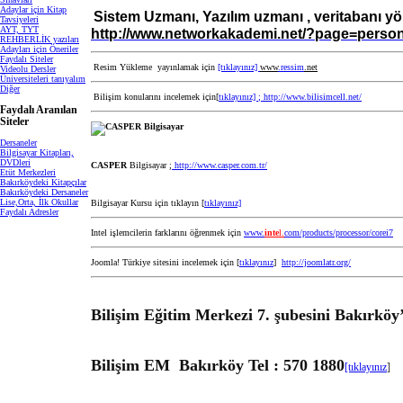
Adaylar için Kitap
Sistem Uzmanı, Yazılım uzmanı , veritabanı yön
Tavsiyeleri
AYT, TYT
http://www.networkakademi.net/?page=perso
REHBERLİK yazıları
Adayları için Öneriler
Faydalı Siteler
Resim Yükleme yayınlamak için
[tıklayınız]
www
.ressim
.net
Videolu Dersler
Üniversiteleri tanıyalım
Diğer
Bilişim konularını incelemek için[
tıklayınız] ;
http://www
.bilisim
cell.net/
Faydalı Aranılan
Siteler
Dersaneler
Bilgisayar Kitapları,
DVDleri
CASPER
Bilgisayar ;
http://www.casper.com.tr/
Etüt Merkezleri
Bakırköydeki Kitapçılar
Bakırköydeki Dersaneler
Lise,Orta, İlk Okullar
Bilgisayar Kursu için tıklayın [
tıklayınız]
Faydalı Adresler
Intel işlemcilerin farklarını öğrenmek için
www.
inte
l.
com/products/processor/corei7
Joomla! Türkiye sitesini incelemek için [
tıklayınız
]
http://joomlatr.org/
Bilişim Eğitim Merkezi 7. şubesini Bakırköy
Bilişim EM Bakırköy Tel : 570 1880
[tıklayınız
]