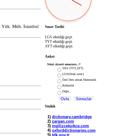
k Yük. Müh. İstanbul
Sınav Tarihi
LGS etkinliği geçti.
TYT etkinliği geçti.
AYT etkinliği geçti.
Anket
Siteyi ziyaret amacınız...?
YKS (TYT,AYT)
LGS(Ortak sınav)
Özel Ders almak Matematik
Rehberlik
Diğer...
Sözlük