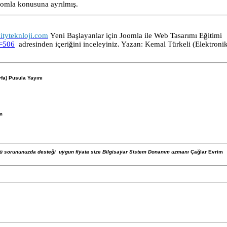
Joomla konusuna ayrılmış.
ityteknloji.com
Yeni Başlayanlar için Joomla ile Web Tasarımı Eğitimi
D=506
adresinden içeriğini inceleyiniz. Yazan: Kemal Türkeli (Elektroni
fa) Pusula Yayını
om
ürlü sorununuzda desteği uygun fiyata size Bilgisayar Sistem Donanım uzmanı
Çağlar Evrim