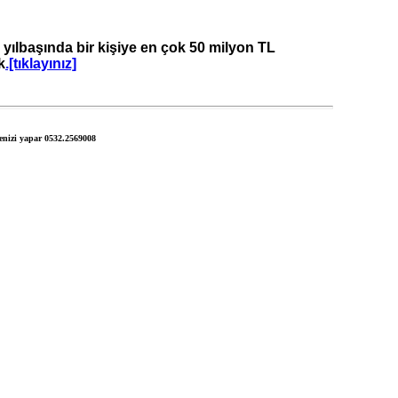
 yılbaşında bir kişiye en çok 50 milyon TL
k
.[tıklayınız]