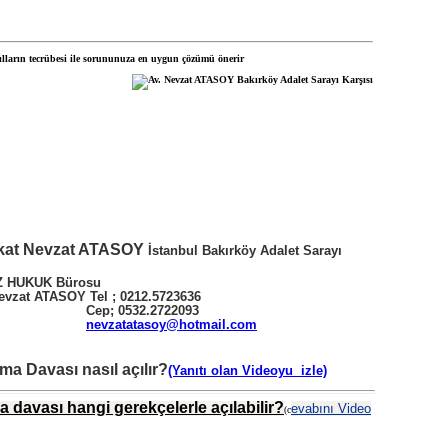
kat Nevzat ATASOY
İstanbul Bakırköy Adalet Sarayı
UK Bürosu
SOY Tel ; 0212.5723636
532.2722093
nevzatatasoy@hotmail.com
a Davası nasıl açılır?
(Yanıtı olan Videoyu izle)
davası hangi gerekçelerle açılabilir?
evabını Video
(c