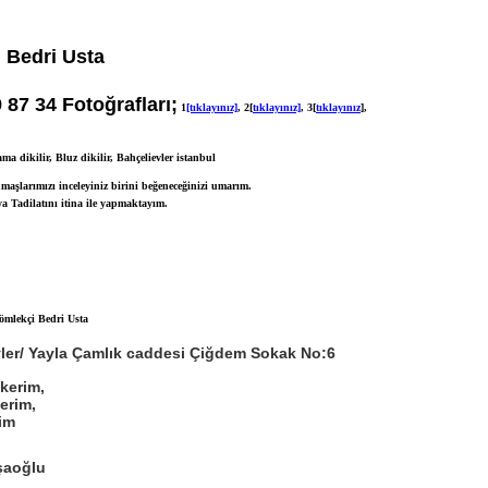
 Bedri Usta
87 34 Fotoğrafları;
1
[tıklayınız]
,
2
[
tıklayınız]
,
3
[
tıklayınız
],
ma dikilir, Bluz dikilir, Bahçelievler istanbul
aşlarımızı inceleyiniz birini beğeneceğinizi umarım.
a Tadilatını itina ile yapmaktayım.
ler/ Yayla Çamlık caddesi
Çiğdem Sokak No:6
kerim,
erim,
im
şaoğlu