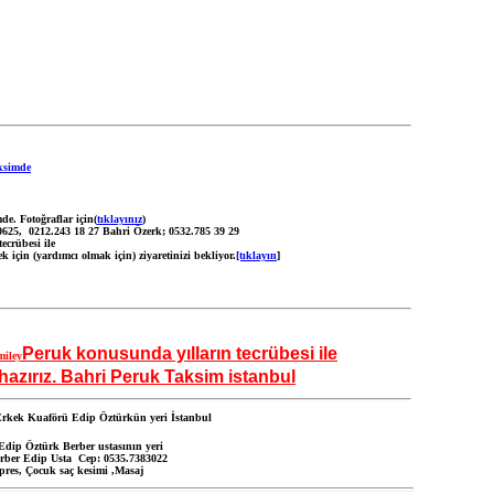
e. Fotoğraflar için(
tıklayınız
)
10625,
0212.243 18 27 Bahri Özerk
; 0532.785 39 29
ecrübesi ile
için (yardımcı olmak için) ziyaretinizi bekliyor.
[tıklayın
]
Peruk konusunda yılların tecrübesi ile
hazırız. Bahri Peruk Taksim istanbul
İstanbul
Edip Öztürk Berber ustasının yeri
rber Edip Usta Cep: 0535.7383022
res, Çocuk saç kesimi ,Masaj