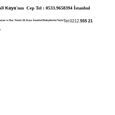
Ali Kaya
'nın Cep Tel : 0533.9658394 İstanbul
Tel:0212.
555
21
a