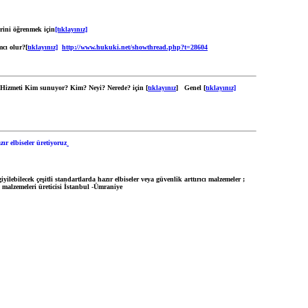
rini öğrenmek için
[tıklayınız]
cı olur?[
tıklayınız]
http://www.hukuki.net/showthread.php?t=28604
Hizmeti Kim sunuyor? Kim? Neyi? Nerede? için [
tıklayınız
] Genel [
tıklayınız]
yilebilecek çeşitli standartlarda hazır elbiseler veya güvenlik arttırıcı malzemeler ;
k malzemeleri üreticisi İstanbul -Ümraniye