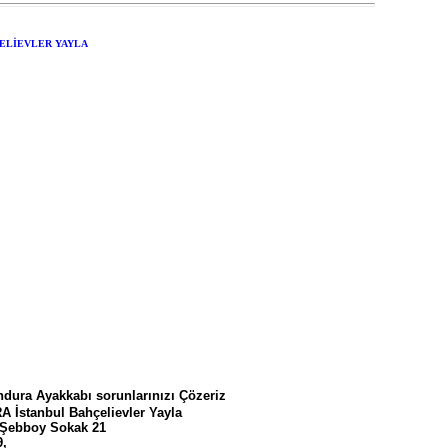
ura Ayakkabı sorunlarınızı Çözeriz
tanbul Bahçelievler Yayla
ebboy Sokak 21
,