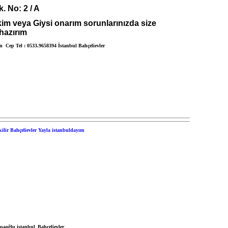
. No: 2 / A
kim veya Giysi onarım sorunlarınızda size
hazırım
ın Cep Tel : 0533.9658394 İstanbul Bahçelievler