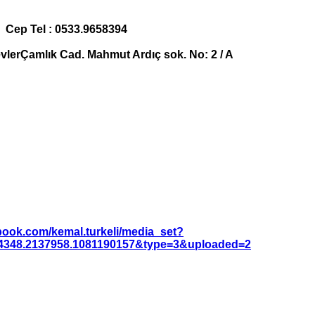
n Cep Tel : 0533.9658394
vler
Çamlık Cad. Mahmut Ardıç sok. No: 2 / A
book.com/kemal.turkeli/media_set?
44348.2137958.1081190157&type=3&uploaded=2