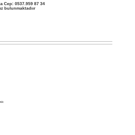
a Cep: 0537.959 87 34
mız bulunmaktadıır
nir.