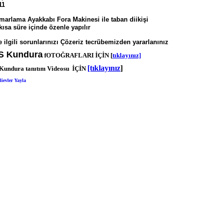
1
ısmarlama Ayakkabı
Fora Makinesi ile taban diikişi
sa süre içinde özenle yapılır
 ilgili sorunlarınızı Çözeriz
tecrübemizden yararlanınız
 Kundura
fOTOĞRAFLARI İÇİN [
tıklayınız]
[tıklayınız
]
ndura tanıtım Videosu İÇİN