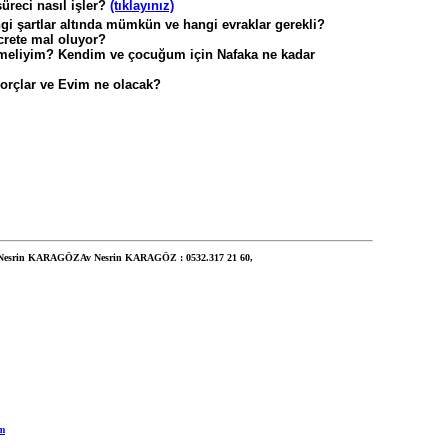
reci nasıl işler?
(tıklayınız)
gi şartlar altında mümkün ve hangi evraklar gerekli?
rete mal oluyor?
meliyim? Kendim ve çocuğum için Nafaka ne kadar
orçlar ve Evim ne olacak?
Av
Nesrin
KARAGÖZ : 0532.
317 21 60
,
om