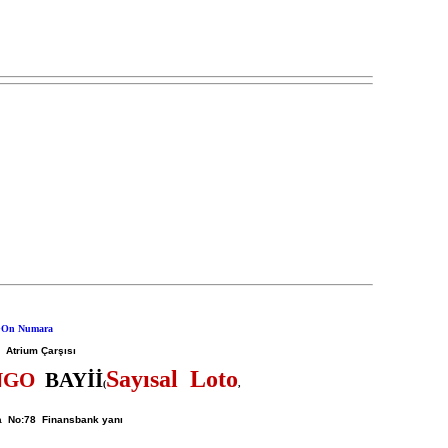
 Atrium Çarşısı
Sayısal Loto
NGO
BAYİİ
(
,
da No:78 Finansbank yanı