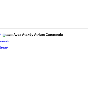
Avea Ataköy Atrium Çarşısında
a.com.tr/
layınız)