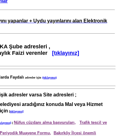
nlar
nı yapanlar + Uydu yayınlarını alan Elektronik
A Şube adresleri ,
ık Faizi verenler
[tıklayınız]
larda Faydalı
adresler için
(tıklayınız)
işik adresler varsa Site adresleri ;
elediyesi aradığınız konuda Mal veya Hizmet
için
[
tıklayınız]
Nüfus cüzdanı alma başvuruları,
Trafik tescil ve
klayınız]
(
Periyodik Muayene Formu,
Bakırköy İlçesi önemli