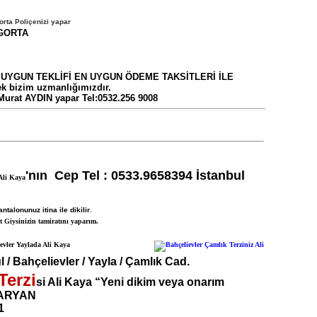
rta Poliçenizi yapar
GORTA
 UYGUN TEKLİFİ EN UYGUN ÖDEME TAKSİTLERİ İLE
k bizim uzmanlığımızdır.
Murat AYDIN yapar Tel:0532.256 9008
'nın Cep Tel : 0533.9658394 İstanbul
 Ali Kaya
talonunuz itina ile dikilir
.
it Giysinizin tamiratını yaparım.
l / Bahçelievler / Yayla / Çamlık Cad.
Terzi
si Ali Kaya “Yeni dikim veya onarım
“ ARYAN
1